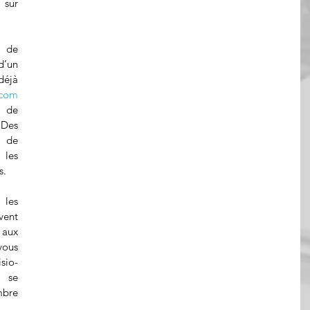
Inscrivez-vous et postulez sur 
 de 
’un 
éjà 
.com
 de 
Des 
de 
les 
s.
les 
ent 
ux 
ous 
sio-
 se 
bre 