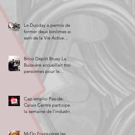
Le Duoday a permis de
former deux binômes au
sein de la Vie Active
d'Hénin-Beaumont!
Brico Dépôt Bruay La
Buissière accueillait trois
personnes pour le
Duoday!
Cap emploi Pas-de-
Calais Centre participe à
la semaine de l'industrie
!
McDo Fouquières les