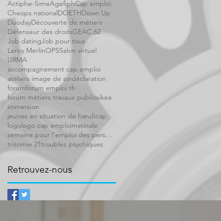
Actiphe-Sime
Agefiph
Cap emploi
Cheops national
DOETH
Down Up
Duoday
Découverte de métiers
Défenseur des droits
GEAC 62
Job dating
Job pour tous
Leroy Merlin
OPS
Salon virtuel
URMA
accompagnement cap emploi
ateliers image de soi
déclaration
forum
forum emploi th
forum métiers travaux publics
ikea
immersion
jeunes en situation de handicap
logo
logo cap emploi
matinale
semaine pour l'emploi des personnes handicapée
trisomie 21
troubles psychiques
Retrouvez-nous