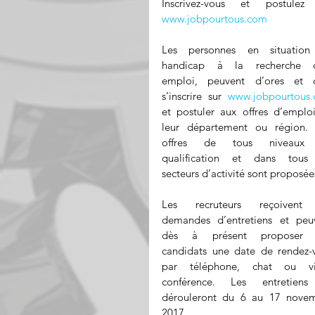
www.jobpourtous.com
Les personnes en situation
handicap à la recherche d
emploi, peuvent d’ores et d
s’inscrire sur 
www.jobpourtous
et postuler aux offres d’emploi
leur département ou région. 
offres de tous niveaux 
qualification et dans tous 
secteurs d’activité sont proposée
Les recruteurs reçoivent 
demandes d’entretiens et peuv
dès à présent proposer a
candidats une date de rendez-v
par téléphone, chat ou vi
conférence. Les entretiens
dérouleront du 6 au 17 novem
2017.