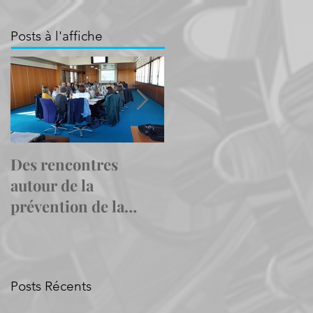
Posts à l'affiche
Des rencontres
Le Cap emploi Pas-
autour de la
de-Calais Centre
prévention de la
montre l'exemple en
désinsertion
accueillant trois
professionnelle
personnes pour le
Duoda
Posts Récents