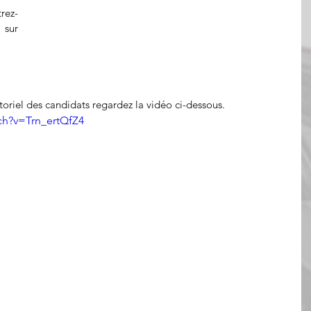
rez-
vous dès maintenant sur 
oriel des candidats regardez la vidéo ci-dessous.
ch?v=Trn_ertQfZ4