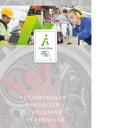
ACCOMPAGNER •
FAVORISER •
DÉVELOPPER •
PÉRENNISER