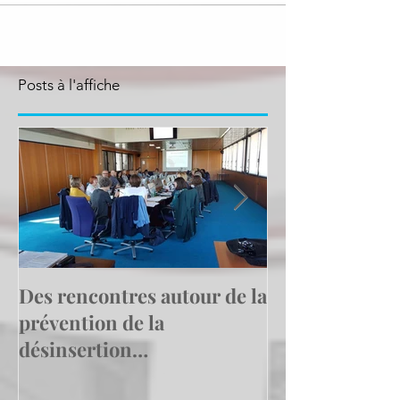
Posts à l'affiche
Des rencontres autour de la
Le Cap emploi
prévention de la
Calais Centre
désinsertion
l'exemple en a