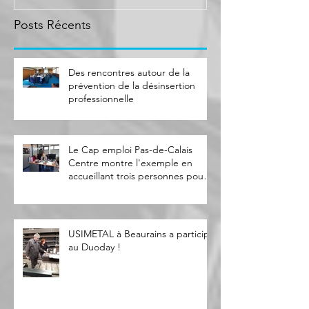
professionnelle
trois personne
Duoda
Posts Récents
Des rencontres autour de la
prévention de la désinsertion
professionnelle
Le Cap emploi Pas-de-Calais
Centre montre l'exemple en
accueillant trois personnes pour
le Duoda
USIMETAL à Beaurains a participé
au Duoday !