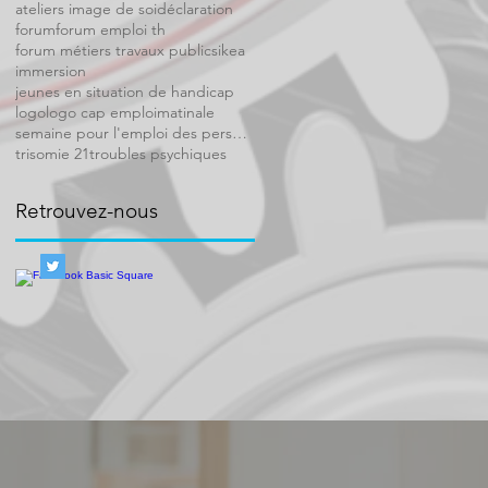
ateliers image de soi
déclaration
forum
forum emploi th
forum métiers travaux publics
ikea
immersion
jeunes en situation de handicap
logo
logo cap emploi
matinale
semaine pour l'emploi des personnes handicapée
trisomie 21
troubles psychiques
Retrouvez-nous