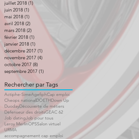
juillet 2018
(1)
1 post
juin 2018
(1)
1 post
mai 2018
(1)
1 post
avril 2018
(2)
2 posts
mars 2018
(2)
2 posts
février 2018
(1)
1 post
janvier 2018
(1)
1 post
décembre 2017
(1)
1 post
novembre 2017
(4)
4 posts
octobre 2017
(8)
8 posts
septembre 2017
(1)
1 post
Rechercher par Tags
Actiphe-Sime
Agefiph
Cap emploi
Cheops national
DOETH
Down Up
Duoday
Découverte de métiers
Défenseur des droits
GEAC 62
Job dating
Job pour tous
Leroy Merlin
OPS
Salon virtuel
URMA
accompagnement cap emploi