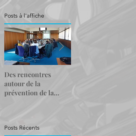
Posts à l'affiche
u
re
Des rencontres
Le Cap emploi Pas-
autour de la
de-Calais Centre
prévention de la
montre l'exemple en
désinsertion
accueillant trois
professionnelle
personnes pour le
Duoda
Posts Récents