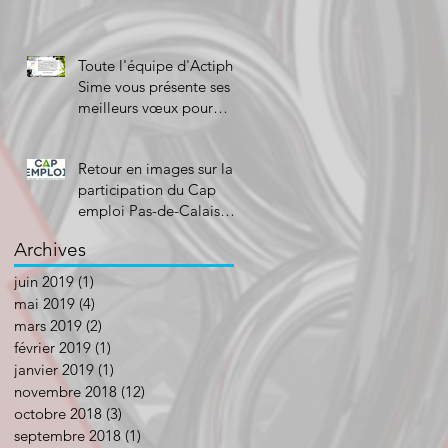
Toute l'équipe d'Actiphe-
Sime vous présente ses
meilleurs vœux pour
2019 !
Retour en images sur la
participation du Cap
emploi Pas-de-Calais
Centre à la Semaine
Archives
Européenne pou
juin 2019
(1)
1 post
mai 2019
(4)
4 posts
mars 2019
(2)
2 posts
février 2019
(1)
1 post
janvier 2019
(1)
1 post
novembre 2018
(12)
12 posts
octobre 2018
(3)
3 posts
septembre 2018
(1)
1 post