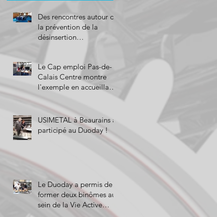
Des rencontres autour de
la prévention de la
désinsertion
professionnelle
Le Cap emploi Pas-de-
Calais Centre montre
l'exemple en accueillant
trois personnes pour le
Duoda
USIMETAL à Beaurains a
participé au Duoday !
Le Duoday a permis de
former deux binômes au
sein de la Vie Active
d'Hénin-Beaumont!