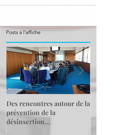
Posts à l'affiche
Des rencontres autour de la
Le Cap emploi
prévention de la
Calais Centre
désinsertion
l'exemple en a