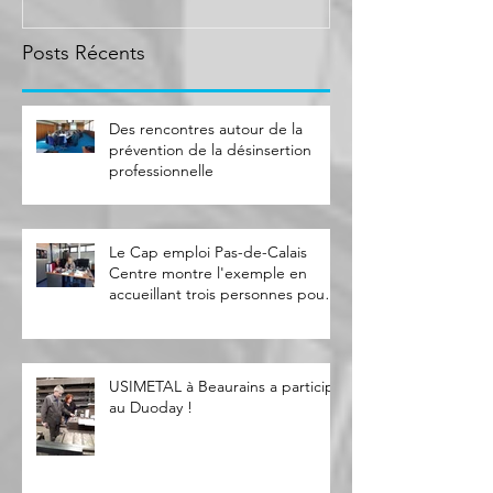
professionnelle
trois personne
Duoda
Posts Récents
Des rencontres autour de la
prévention de la désinsertion
professionnelle
Le Cap emploi Pas-de-Calais
Centre montre l'exemple en
accueillant trois personnes pour
le Duoda
USIMETAL à Beaurains a participé
au Duoday !