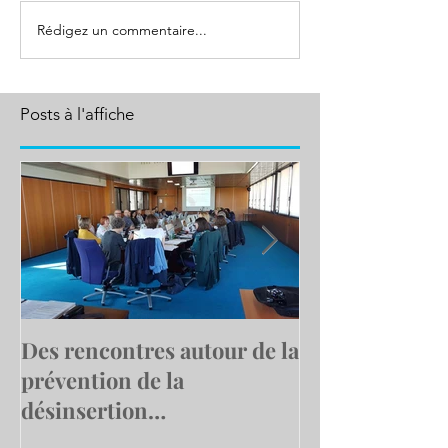
Rédigez un commentaire...
Posts à l'affiche
Des rencontres autour de la
Le Cap emploi
prévention de la
Calais Centre
désinsertion
l'exemple en a
professionnelle
trois personne